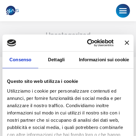
Uncategorized
Tu sei qui:
Home
Uncategorized
Consenso
Dettagli
Informazioni sui cookie
Questo sito web utilizza i cookie
Utilizziamo i cookie per personalizzare contenuti ed
Hello world!
annunci, per fornire funzionalità dei social media e per
Uncategorized
Di
Aaron Sabadin
Giugno 30, 2022
analizzare il nostro traffico. Condividiamo inoltre
1 commento
informazioni sul modo in cui utilizzi il nostro sito con i
nostri partner che si occupano di analisi dei dati web,
Welcome to WordPress. This is your first post.
pubblicità e social media, i quali potrebbero combinarle
Edit or delete it, then start writing!
con altre informazioni che hai fornito loro o che hanno