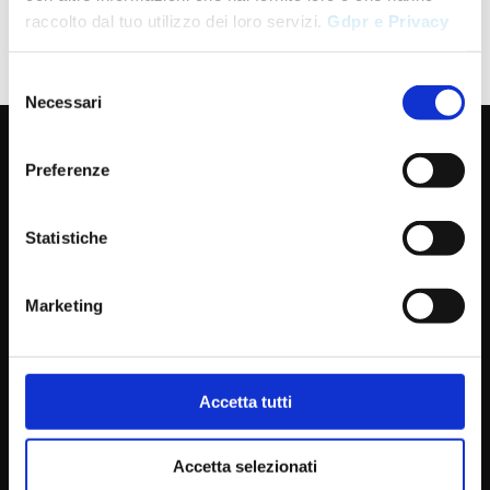
raccolto dal tuo utilizzo dei loro servizi.
Gdpr e Privacy
Selezione
Necessari
del
consenso
Preferenze
Archives
Statistiche
Giugno 2022
Marketing
Categories
Accetta tutti
Uncategorized
Accetta selezionati